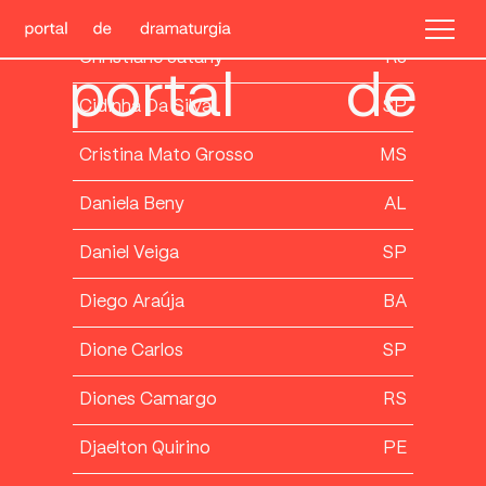
Christiane Jatahy
RJ
Christiane Jatahy
RJ
portal
de
Cidinha Da Silva
SP
Cristina Mato Grosso
MS
Daniela Beny
AL
Daniel Veiga
SP
Diego Araúja
BA
Dione Carlos
SP
Diones Camargo
RS
Djaelton Quirino
PE