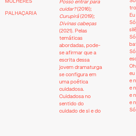
Só
MULHERES
Posso entrar para
tr
cuidar?
(2016);
PALHAÇARIA
Eu
Curupirá
(2019);
Só
Divinas cabeças
si
(2021). Pelas
Só
temáticas
ba
abordadas, pode-
Só
se afirmar que a
es
escrita dessa
Oh
jovem dramaturga
eu
se configura em
e 
uma poética
e 
cuidadosa.
e 
Cuidadosa no
e 
sentido do
Só
cuidado de si e do
ca
outro,
Só
demonstrado em
di
suas dramaturgias