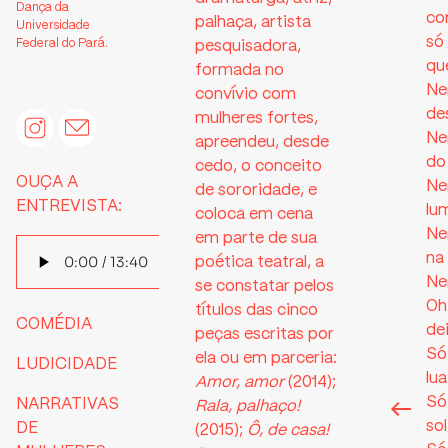
Dança da
co
palhaça, artista
Universidade
só
Federal do Pará.
pesquisadora,
qu
formada no
Ne
convívio com
de
mulheres fortes,
Ne
apreendeu, desde
do
cedo, o conceito
OUÇA A
Ne
de sororidade, e
ENTREVISTA:
lu
coloca em cena
Ne
em parte de sua
na
poética teatral, a
Ne
se constatar pelos
Oh
títulos das cinco
COMÉDIA
de
peças escritas por
Só
ela ou em parceria:
LUDICIDADE
lua
Amor, amor
(2014);
Só
NARRATIVAS
Rala, palhaço!
so
DE
(2015);
Ô, de casa!