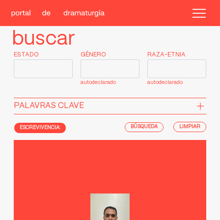
buscar
ESTADO
GÉNERO
RAZA-ETNIA
autodeclarado
autodeclarado
PALAVRAS CLAVE
LIMPIAR
ESCREVIVENCIA: