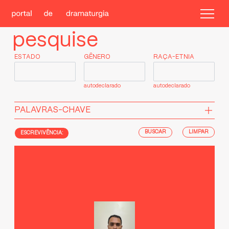
pesquise
ESTADO
GÊNERO
RAÇA-ETNIA
autodeclarado
autodeclarado
PALAVRAS-CHAVE
LIMPAR
ESCREVIVÊNCIA: