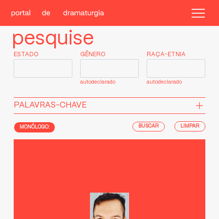
pesquise
ESTADO
GÊNERO
RAÇA-ETNIA
autodeclarado
autodeclarado
PALAVRAS-CHAVE
LIMPAR
MONÓLOGO: