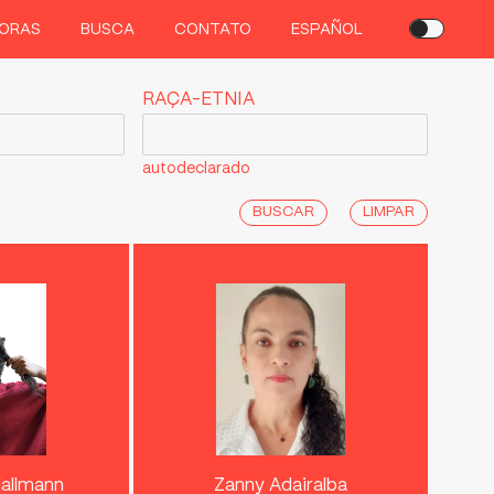
ORAS
BUSCA
CONTATO
ESPAÑOL
RAÇA-ETNIA
autodeclarado
LIMPAR
Mallmann
Zanny Adairalba