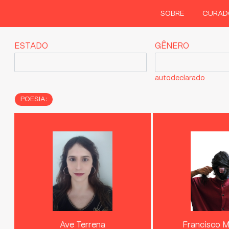
SOBRE
CURAD
ESTADO
GÊNERO
autodeclarado
POESIA:
Ave Terrena
Francisco 