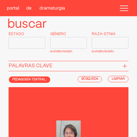
buscar
ESTADO
GÉNERO
RAZA-ETNIA
autodeclarado
autodeclarado
PALAVRAS CLAVE
LIMPIAR
PEDAGOGÍA TEATRAL :