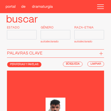
buscar
ESTADO
GÉNERO
RAZA-ETNIA
autodeclarado
autodeclarado
PALAVRAS CLAVE
LIMPIAR
PERIFERIAS Y FAVELAS: